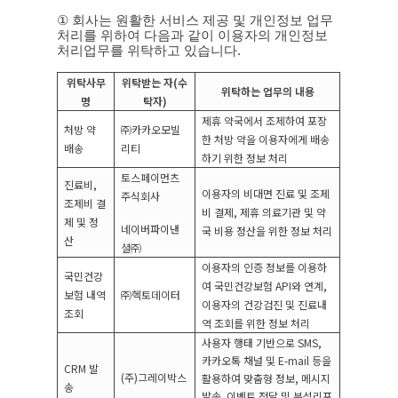
①
회사는 원활한 서비스 제공 및 개인정보 업무
처리를 위하여 다음과 같이 이용자의 개인정보
처리업무를 위탁하고 있습니다
.
위탁사무
위탁받는 자
(
수
위탁하는 업무의 내용
명
탁자
)
제휴 약국에서 조제하여 포장
처방 약
㈜카카오모빌
한 처방 약을 이용자에게 배송
배송
리티
하기 위한 정보 처리
토스페이먼츠
진료비
,
이용자의 비대면 진료 및 조제
주식회사
조제비
결
비 결제
,
제휴 의료기관 및 약
제 및
정
네이버파이낸
국 비용 정산을 위한 정보 처리
산
셜㈜
이용자의 인증 정보를 이용하
국민건강
여 국민건강보험
API
와 연계
,
보험 내역
㈜헥토데이터
이용자의 건강검진 및 진료내
조회
역 조회를 위한 정보 처리
사용자 행태 기반으로
SMS,
카카오톡 채널 및
E-mail
등을
CRM
발
(
주
)
그레이박스
활용하여 맞춤형 정보
,
메시지
송
발송
.
이벤트 전달 및 분석리포