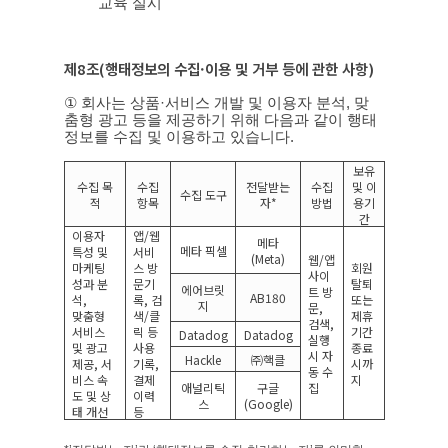
교육 실시
제
8
조
(
행태정보의 수집·이용 및 거부 등에 관한 사항
)
①
회사는 상품·서비스 개발 및 이용자 분석
,
맞
춤형 광고 등을 제공하기 위해 다음과 같이 행태
정보를 수집 및 이용하고 있습니다
.
보유
수집 목
수집
전달받는
수집
및 이
수집 도구
적
항목
자
*
방법
용기
간
이용자
앱
/
웹
메타
메타 픽셀
특성 및
서비
(Meta)
웹
/
앱
마케팅
스 방
회원
사이
성과 분
문기
탈퇴
에어브릿
트 방
AB180
석
,
록
,
검
또는
지
문
,
맞춤형
색
/
클
제휴
검색
,
서비스
릭 등
기간
Datadog
Datadog
실행
및 광고
사용
종료
시 자
Hackle
㈜핵클
제공
,
서
기록
,
시까
동 수
비스 속
결제
지
애널리틱
구글
집
도 및 상
이력
스
(Google)
태 개선
등