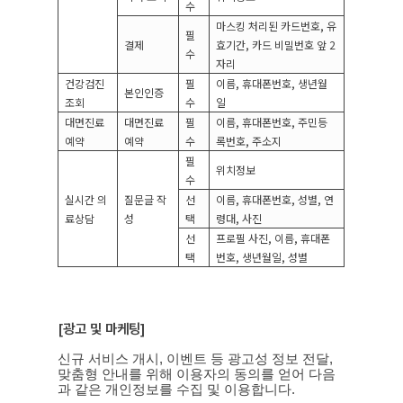
수
마스킹 처리된 카드번호
,
유
필
결제
효기간
,
카드 비밀번호 앞
2
수
자리
건강검진
필
이름
,
휴대폰번호
,
생년월
본인인증
조회
수
일
대면진료
대면진료
필
이름
,
휴대폰번호
,
주민등
예약
예약
수
록번호
,
주소지
필
위치정보
수
실시간 의
질문글 작
선
이름
,
휴대폰번호
,
성별
,
연
료상담
성
택
령대
,
사진
선
프로필 사진
,
이름
,
휴대폰
택
번호
,
생년월일
,
성별
[
광고 및 마케팅
]
신규 서비스 개시
,
이벤트 등 광고성 정보 전달
,
맞춤형 안내를 위해 이용자의 동의를 얻어 다음
과 같은 개인정보를 수집 및 이용합니다
.