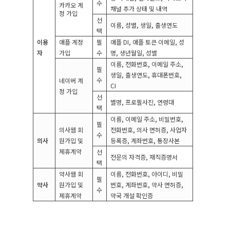
수
카카오 계
채널 추가 상태 및 내역
정 가입
선
이름
,
성별
,
생일
,
출생연도
택
이용
애플 계정
필
애플
DI,
애플 토큰 이메일
,
성
자
가입
수
명
,
생년월일
,
성별
이름
,
전화번호
,
이메일 주소
,
필
생일
,
출생연도
,
휴대폰번호
,
수
네이버 계
CI
정 가입
선
별명
,
프로필사진
,
연령대
택
이름
,
이메일 주소
,
비밀번호
,
필
의사웹 회
전화번호
,
의사 면허증
,
사업자
수
의사
원가입 및
등록증
,
계좌번호
,
통장사본
제휴계약
선
전문의 자격증
,
재직증명서
택
약사웹 회
이름
,
전화번호
,
아이디
,
비밀
필
약사
원가입 및
번호
,
계좌번호
,
약사 면허증
,
수
제휴계약
약국 개설 확인증