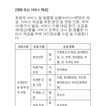
[
재화 또는 서비스 제공
]
회원제 서비스 및 맞춤형 상품
•
서비스
•
콘텐츠 제
공
,
서비스 제공을 위한 본인 및 연령 인증
,
계약
서
•
청구서 발송
,
서비스 이용 대금 청구
,
요금결
제
•
정산
•
환불
,
서비스 만족도 조사 등 원활한 서
비스 제공을 위해 개인정보를 수집 및 이용합니
다
.
서비스명
수집 시점
수집 항목
이동통신사 정보
,
휴대폰번
필
본인인증
호
, CI,
성명
,
생년월일
,
성
수
별
,
내
·
외국인 여부
의료기관
선
위치정보
조회
택
이름
,
휴대폰번호
,
주민등
비대면 진
필
비대면진
록번호
(
또는 외국인등록번
료 신청
수
료 중개 및
호
)
약 수령
약 배송 신
필
주소지
청
수
필
약국 조회
위치정보