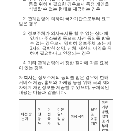
등을 위하여 필요한 경우로서 특정 개인을
식별할 수 없는 형태로 제공하는 경우
2.
관계법령에 의하여 국가기관으로부터 요구
받은 경우
3.
정보주체가 의사표시를 할 수 없는 상태에
있거나 주소불명 등으로 사전 동의를 받을
수 없는 경우로서 명백히 정보주체 또는 제
3
자의 급박한 생명
,
신체
,
재산의 이익을 위
하여 필요하다고 인정되는 경우
4.
기타 관계법령에서 정한 절차에 따른 요청
이 있는 경우
④
회사는 정보주체의 동의를 받은 경우에 한해
서비스 제공
,
홍보와 마케팅 등을 위해 국외 제
3
자에게 개인정보를 제공할 수 있으며
,
구체적인
내용은 다음과 같습니다
.
이전
거부
이
이
이전
보유
방법
,
이전 받
전
전
일시
및
이용 목적
절차
는 자
항
국
및 방
이용
및 거
목
가
법
기간
부의
효과