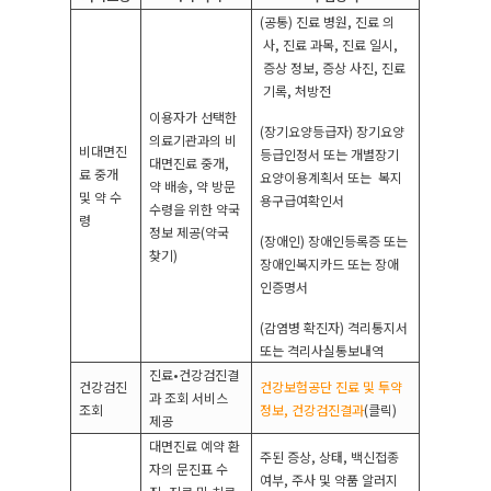
(
공통
)
진료 병원
,
진료 의
사
,
진료 과목
,
진료 일시
,
증상 정보
,
증상 사진
,
진료
기록
,
처방전
이용자가 선택한
(
장기요양등급자
)
장기요양
의료기관과의 비
비대면진
등급인정서 또는 개별장기
대면진료 중개
,
료 중개
요양이용계획서 또는
복지
약 배송
,
약 방문
및 약 수
용구급여확인서
수령을 위한 약국
령
정보 제공
(
약국
(
장애인
)
장애인등록증 또는
찾기
)
장애인복지카드 또는 장애
인증명서
(
감염병 확진자
)
격리통지서
또는 격리사실통보내역
진료
•
건강검진결
건강검진
건강보험공단 진료 및 투약
과 조회 서비스
조회
정보
,
건강검진결과
(
클릭
)
제공
대면진료 예약 환
주된 증상
,
상태
,
백신접종
자의 문진표 수
여부
,
주사 및 약품 알러지