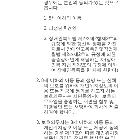
경우에는 본인의 동의가 있는 것으로
봅니다
.
1.
8
세 이하의 아동
2.
피성년후견인
3.
장애인복지법 제
2
조제
2
항제
2
호의
규정에 의한 정신적 장애를 가진
자로서 장애인고용촉진및직업재
활법 제
2
조제
2
호의 규정에 의한
중증장애인에 해당하는 자
(
장애
인복 지법 제
32
조의 규정에 의하
여 장애인등록을 한 자에 한한다
)
2.
8
세 이하의 아동 등의 생명 또는 신체
의 보호를 위하여 개인위치정보의 이
용 또는 제공에 동의를 하고자 하는
보호의무자는 서면동의서에 보호의
무자임을 증명하는 서면을 첨부 및
기명날인 또는 서명하여 회사에 제출
하여야 합니다
.
3.
보호의무자는
8
세 이하의 아동 등의
개인위치정보 이용 또는 제공에 동의
하는 경우 제
11
조에 따른 개인위치정
보주체 권리의 전부를 행사할 수 있