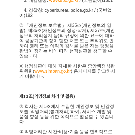
3.
대검찰청
:
www.spo.go.kr
/ (
국번없이
)1301
4.
경찰청
: cyberbureau.police.go.kr / (
국번없
이
)182
③
「개인정보 보호법」 제
35
조
(
개인정보의 열
람
),
제
36
조
(
개인정보의 정정
·
삭제
),
제
37
조
(
개인
정보의 처리정지 등
)
의 규정에 의한 요구에 대하
여 공공기관의 장이 행한 처분 또는 부작위로 인
하여 권리 또는 이익의 침해를 받은 자는 행정심
판법이 정하는 바에 따라 행정심판을 청구할 수
있습니다
.
※
행정심판에 대해 자세한 사항은 중앙행정심판
위원회
(
www.simpan.go.kr
)
홈페이지를 참고하시
기 바랍니다
.
제
13
조
(
익명정보 처리 및 활용
)
①
회사는 제
1
조에서 수집한 개인정보 및 민감정
보를
‘
익명처리
(
통계처리
)’
하여
,
서비스 개발 및
품질 향상 등을 위한 목적으로 활용할 수 있습니
다
.
②
익명처리란 시간
•
비용
•
기술 등을 합리적으로