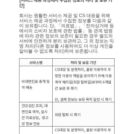
간
]
회사는 원활한 서비스 제공 및
CS
대응을 위해
서비스 제공 과정에서 수집한 정보를 다음과 같
이 보유합니다
.
단
,
「의료법」
,
「전자상거래 등
에서의 소비자 보호에 관한 법률」 등 관계 법령
에 따라 관련 정보의 보존이 필요한 경우 별도의
서버에 안전하게 분리 보관하고
,
그 외 정보는 익
명 처리
(
다른 정보를 사용하여도 더 이상 개인을
알아볼 수 없도록 처리
)
하여 보존됩니다
.
서비스명
처리 및 보유 기간
CS
대응 및 분쟁처리
,
불량 이용자의 부
정한 이용의 재발을 방지하기 위해 이용
비대면진료 중개 및
계약 해지일
(
회원 탈퇴일
)
로부터
6
개월
약 배송
간 보관 후 파기
단
,
결제 정보는 보유 목적 달성 시 파기
건강검진 조회
,
대
면진료 예약
,
실시
회원 탈퇴 시 파기
간 의료상담
,
광고
성 정보 전송
CS
대응 및 분쟁처리
,
불량 이용자의 부