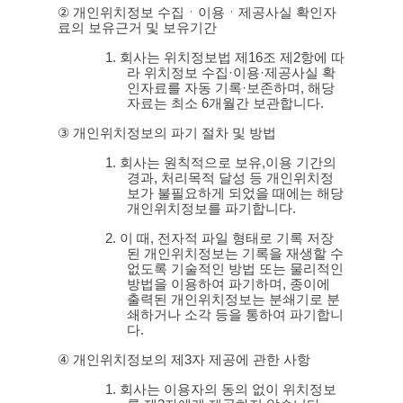
②
개인위치정보 수집ㆍ이용ㆍ제공사실 확인자
료의 보유근거 및 보유기간
1.
회사는 위치정보법 제
16
조 제
2
항에 따
라 위치정보 수집
·
이용
·
제공사실 확
인자료를 자동 기록
·
보존하며
,
해당
자료는 최소
6
개월간 보관합니다
.
③
개인위치정보의 파기 절차 및 방법
1.
회사는 원칙적으로 보유
,
이용 기간의
경과
,
처리목적 달성 등 개인위치정
보가 불필요하게 되었을 때에는 해당
개인위치정보를 파기합니다
.
2.
이 때
,
전자적 파일 형태로 기록 저장
된 개인위치정보는 기록을 재생할 수
없도록 기술적인 방법 또는 물리적인
방법을 이용하여 파기하며
,
종이에
출력된 개인위치정보는 분쇄기로 분
쇄하거나 소각 등을 통하여 파기합니
다
.
④
개인위치정보의 제
3
자 제공에 관한 사항
1.
회사는 이용자의 동의 없이 위치정보