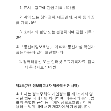
1.
표시광〮고에 관한 기록
: 6
개월
2.
계약 또는 청약철회
,
대금결제
,
재화 등의 공
급 기록
: 5
년
3.
소비자의 불만 또는 분쟁처리에 관한 기록
:
3
년
⑤
「통신비밀보호법」 에 따라 통신사실 확인자
료는 다음과 같이 보관합니다
.
1.
컴퓨터통신 또는 인터넷 로그기록자료
,
접속
지 추적자료
: 3
개월
제
3
조
(
개인정보의 제
3
자 제공에 관한 사항
)
①
회사는 정보주체의 개인정보를 제
1
조에서 명
시한 범위 내에서만 처리하며
,
이용자의 동의
,
법
률의 특별한 규정 등 「개인정보보호법」이 허
용하는 범위 내에서만 제
3
자에게 제공합니다
.