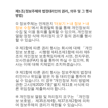
제
5
조
(
정보주체와 법정대리인의 권리
,
의무 및 그 행사
방법
)
①
정보주체는 언제든지
‘
더보기 >
내
정보 >
내
정보
수정’
에서 회원탈퇴 등을 통해 개인정보의
수집 및 이용 동의를 철회할 수 있으며
,
개인정보
열람
·
정정
·
삭제
·
처리정지 요구 등의 권리를 행사
할 수 있습니다
.
②
제
1
항에 따른 권리 행사는 회사에 대해 「개인
정보 보호법」 시행령 제
41
조제
1
항에 따라 제
6
조의 개인정보 보호책임자에게 서면
,
전자우편
,
모사전송
(FAX)
등을 통하여 하실 수 있으며
,
회
사는 이에 대해 지체없이 조치하겠습니다
.
③
제
1
항에 따른 권리 행사는 정보주체의 법정대
리인이나 위임을 받은 자 등 대리인을 통하여 하
실 수 있습니다
.
이 경우
“
개인정보 처리 방법에
관한 고시
(
제
2020-7
호
)”
별지 제
11
호 서식에 따
른 위임장을 제출하셔야 합니다
.
④
개인정보 열람 및 처리정지 요구는 「개인정
보 보호법」 제
35
조제
4
항
,
제
37
조제
2
항에 의하
여 정보주체의 권리가 제한될 수 있습니다
.