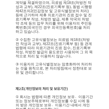
계약을 체결하였으며
,
의료법 제
18
조
(
처방전 작
성과 교부
),
제
22
조
(
진료기록부 등
),
동법 시행령
제
42
조의
2(
민감정보 및 고유식별정보의 처리
)
등에 근거하여 제휴 의료기관의 진료 접수 및 진
료기록부 작성
,
처방전 발급
,
제휴 약국의 처방
약 조제 등의 업무 처리를 위해 이용자의 주민등
록번호
(
외국인인 경우 외국인등록번호
)
을 처리
하고 있습니다
.
②
수집한 고유식별정보는 의료법 제
18
조
(
처방
전 작성과 교부
),
제
22
조
(
진료기록부 등
)
등 관계
법령에 따라 의료기관의 진료 접수
,
진료기록부
작성
,
처방전 발급의 용도로만 사용되며 그 외 목
적으로 처리 및 이용하지 않습니다
.
③
이용자의 고유식별정보는 암호화하여 처리하
는 것을 원칙으로
,
본 처리방침에서 정한대로 보
유 및 관리합니다
.
제
2
조
(
개인정보의 처리 및 보유기간
)
①
회사는 법령에 따른 개인정보 보유이〮용기간
또는 정보주체로부터 개인정보를 수집 시에 동
의 받은 개인정보 보유이〮용기간 내에서 개인