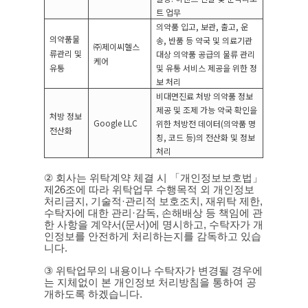
트 업무
의약품 입고
,
보관
,
출고
,
운
의약품물
송
,
반품 등 약국 및 의료기관
㈜제이씨헬스
류관리 및
대상 의약품 공급의 물류 관리
케어
유통
및 유통 서비스 제공을 위한 정
보 처리
비대면진료 처방 의약품 정보
제공 및 조제 가능 약국 확인을
처방 정보
Google LLC
위한 처방전 데이터
(
의약품 명
전산화
칭
,
코드 등
)
의 전산화 및 정보
처리
②
회사는 위탁계약 체결 시 「개인정보보호법」
제
26
조에 따라 위탁업무 수행목적 외 개인정보
처리금지
,
기술적
·
관리적 보호조치
,
재위탁 제한
,
수탁자에 대한 관리
·
감독
,
손해배상 등 책임에 관
한 사항을 계약서
(
문서
)
에 명시하고
,
수탁자가 개
인정보를 안전하게 처리하는지를 감독하고 있습
니다
.
③
위탁업무의 내용이나 수탁자가 변경될 경우에
는 지체없이 본 개인정보 처리방침을 통하여 공
개하도록 하겠습니다
.