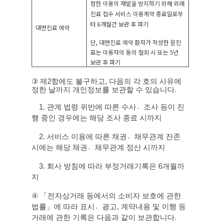
정한 이용의 재발을 방지하기 위해 외래
진료 접수 서비스 이용계약 종료일로부
터
6
개월간 보관 후 파기
대면진료 예약
단
,
대면진료 예약 환자가 작성한 문진
표는 이용자의 동의 철회 시 또는
5
년
보관 후 파기
③
제
2
항에도 불구하고
,
다음의 각 호의 사유에
정한 날까지 개인정보를 보관할 수 있습니다
.
1.
관계 법령 위반에 따른 수사조〮사 등이 진
행 중인 경우에는 해당 조사 종료 시까지
2.
서비스 이용에 따른 채권채〮무관계 잔존
시에는 해당 채권채〮무관계 정산 시까지
3.
회사 방침에 따라 부정거래기록은
6
개월까
지
④
「전자상거래 등에서의 소비자 보호에 관한
법률」에 따라 표시광〮고
,
계약내용 및 이행 등
거래에 관한 기록은 다음과 같이 보관합니다
.