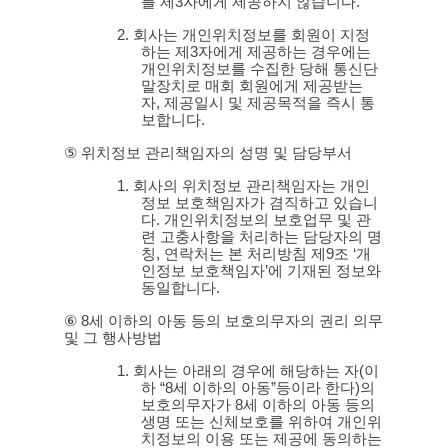
를 제
3
자에게 제공하지 않습니다
.
2.
회사는 개인위치정보를 회원이 지정
하는 제
3
자에게 제공하는 경우에는
개인위치정보를 수집한 당해 통신단
말장치로 매회 회원에게 제공받는
자
,
제공일시 및 제공목적을 즉시 통
보합니다
.
⑤
위치정보 관리책임자의 성명 및 담당부서
1.
회사의 위치정보 관리책임자는 개인
정보 보호책임자가 겸직하고 있습니
다
.
개인위치정보의 보호업무 및 관
련 고충사항을 처리하는 담당자의 명
칭
,
연락처는 본 처리방침 제
9
조
‘
개
인정보 보호책임자
’
에 기재된 정보와
동일합니다
.
⑥ 8
세 이하의 아동 등의 보호의무자의 권리 의무
및 그 행사방법
1.
회사는 아래의 경우에 해당하는 자
(
이
하
“8
세 이하의 아동
”
등이라 한다
)
의
보호의무자가
8
세 이하의 아동 등의
생명 또는 신체보호를 위하여 개인위
치정보의 이용 또는 제공에 동의하는