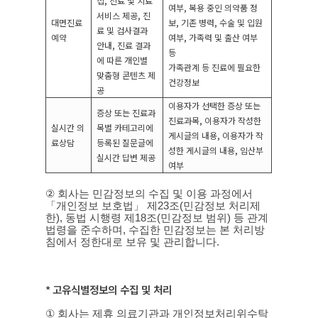
집
,
진료 및 치료
여부
,
복용 중인 의약품 정
서비스 제공
,
진
대면진료
보
,
기존 병력
,
수술 및 입원
료 및 검사결과
예약
여부
,
가족력 및 출산 여부
안내
,
진료 결과
등
에 따른 개인별
가족관계 등 진료에 필요한
맞춤형 콘텐츠 제
건강정보
공
이용자가 선택한 증상 또는
증상 또는 진료과
진료과목
,
이용자가 작성한
실시간 의
목별 카테고리에
게시글의 내용
,
이용자가 작
료상담
등록된 질문글에
성한 게시글의 내용
,
임산부
실시간 답변 제공
여부
②
회사는 민감정보의 수집 및 이용 과정에서
「개인정보 보호법」 제
23
조
(
민감정보 처리제
한
),
동법 시행령 제
18
조
(
민감정보 범위
)
등 관계
법령을 준수하며
,
수집한 민감정보는 본 처리방
침에서 정한대로 보유 및 관리합니다
.
*
고유식별정보의 수집 및 처리
①
회사는 제휴 의료기관과 개인정보처리위수탁