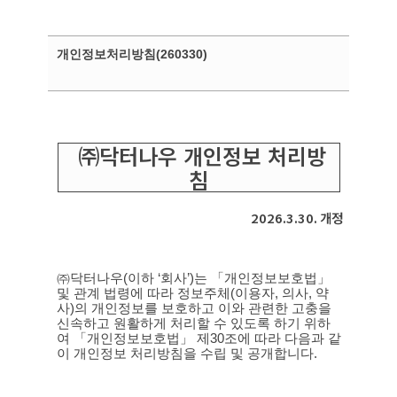
Skip
to
main
Close
개인정보처리방침(260330)
content
Menu
㈜닥터나우 개인정보 처리방
침
2026.3.30.
개정
㈜닥터나우
(
이하
‘
회사
’)
는 「개인정보보호법」
및 관계 법령에 따라 정보주체
(
이용자
,
의사
,
약
사
)
의 개인정보를 보호하고 이와 관련한 고충을
신속하고 원활하게 처리할 수 있도록 하기 위하
여 「개인정보보호법」 제
30
조에 따라 다음과 같
이 개인정보 처리방침을 수립 및 공개합니다
.