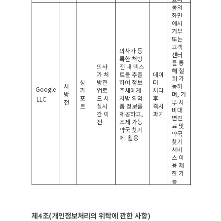
동의
화면
에서
거부
또는
고객
의사가 등
센터
록한 처방
를 통
의사
전 내 텍스
해 철
가 처
트를 추출
데이
회 가
싱
방전
하여 정보
터
처
능하
Google
가
업로
주체에게
처리
방
며
,
거
포
드 시
처방 의약
후
LLC
전
부 시
르
실시
품 정보를
즉시
비대
간 이
제공하고
,
파기
면진
전
조제 가능
료 및
약국 찾기
약국
에
활용
찾기
서비
스 이
용 제
한 가
능
제
4
조
(
개인정보처리의 위탁에 관한 사항
)