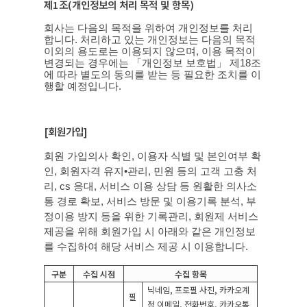
제
1
조
(
개인정보의 처리 목적 및 항목
)
회사는 다음의 목적을 위하여 개인정보를 처리
합니다
.
처리하고 있는 개인정보는 다음의 목적
이외의 용도로는 이용되지 않으며
,
이용 목적이
변경되는 경우에는 「개인정보 보호법」 제
18
조
에 따라 별도의 동의를 받는 등 필요한 조치를 이
행할 예정입니다
.
[
회원가입
]
회원 가입의사 확인
,
이용자 식별 및 본인여부 확
인
,
회원자격 유지
•
관리
,
민원 등의 고객 고충 처
리
, cs
응대
,
서비스 이용 상담 등 원활한 의사소
통 경로 확보
,
서비스 방문 및 이용기록 분석
,
부
정이용 방지 등을 위한 기록관리
,
회원제 서비스
제공을 위해 회원가입 시 아래와 같은 개인정보
를 수집하여 해당 서비스 제공 시 이용합니다
.
구분
수집 시점
수집 항목
닉네임
,
프로필 사진
,
카카오계
필
정 이메일
,
전화번호
,
카카오톡