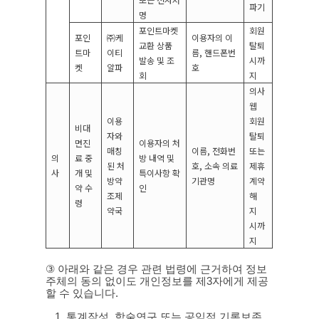
파기
명
포인트마켓
회원
포인
㈜케
이용자의 이
교환 상품
탈퇴
트마
이티
름
,
핸드폰번
발송 및 조
시까
켓
알파
호
회
지
의사
웹
이용
회원
비대
자와
탈퇴
면진
이용자의 처
매칭
이름
,
전화번
또는
의
료 중
방 내역 및
된 처
호
,
소속 의료
제휴
사
개 및
특이사항 확
방약
기관명
계약
약 수
인
조제
해
령
약국
지
시까
지
③
아래와 같은 경우 관련 법령에 근거하여 정보
주체의 동의 없이도 개인정보를 제
3
자에게 제공
할 수 있습니다
.
1.
통계작성
,
학술연구 또는 공익적 기록보존