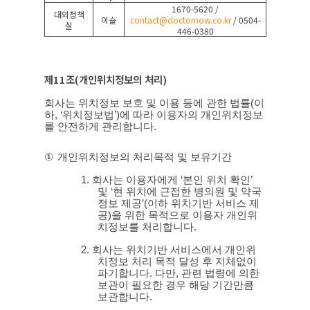
1670-5620 /
대외정책
이슬
contact@doctornow.co.kr
/ 0504-
실
446-0380
제
11
조
(
개인위치정보의 처리
)
회사는 위치정보 보호 및 이용 등에 관한 법률
(
이
하
, ‘
위치정보법
’)
에 따라 이용자의 개인위치정보
를 안전하게 관리합니다
.
①
개인위치정보의 처리목적 및 보유기간
1.
회사는 이용자에게
‘
본인 위치 확인
’
및
‘
현 위치에 근접한 병의원 및 약국
정보 제공
’(
이하 위치기반 서비스 제
공
)
을 위한 목적으로 이용자 개인위
치정보를 처리합니다
.
2.
회사는 위치기반 서비스에서 개인위
치정보 처리 목적 달성 후 지체없이
파기합니다
.
다만
,
관련 법령에 의한
보관이 필요한 경우 해당 기간만큼
보관합니다
.