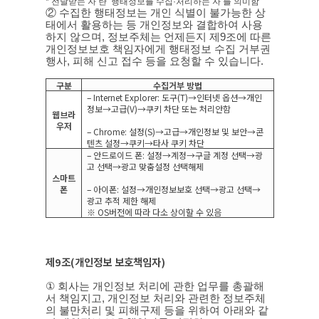
*’
전달받는 자
’
란
‘
행태정보를 수집
·
처리하는 자
’
를 의미함
② 수집한 행태정보는 개인 식별이 불가능한 상
태에서 활용하는 등 개인정보와 결합하여 사용
하지 않으며
,
정보주체는 언제든지 제
9
조에 따른
개인정보보호 책임자에게 행태정보 수집 거부권
행사
,
피해 신고 접수 등을 요청할 수 있습니다
.
구분
수집거부 방법
– Internet Explorer:
도구
(T)→
인터넷 옵션
→
개인
정보
→
고급
(V)→
쿠키 차단 또는 처리안함
웹브라
우저
– Chrome:
설정
(S)→
고급
→
개인정보 및 보안
→
콘
텐츠 설정
→
쿠키
→
타사 쿠키 차단
–
안드로이드 폰
:
설정→계정→구글 계정 선택→광
고 선택→광고 맞춤설정 선택해제
스마트
폰
–
아이폰
:
설정→개인정보보호 선택→광고 선택→
광고 추적 제한 해제
※
OS
버전에 따라 다소 상이할 수 있음
제
9
조
(
개인정보 보호책임자
)
①
회사는 개인정보 처리에 관한 업무를 총괄해
서 책임지고
,
개인정보 처리와 관련한 정보주체
의 불만처리 및 피해구제 등을 위하여 아래와 같