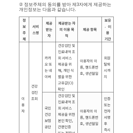
②
정보주체의 동의를 받아 제
3
자에게 제공하는
개인정보는 다음과 같습니다
.
정
보유
제공
제공받는 자
보
서비
이〮
받는
의 이용 목
제공 항목
주
스명
용
자
적
체
기간
건강검진 및
진료내역 조
카카
회 서비스
회원
이용자의 이
오 또
제공을 위
탈퇴
름
,
핸드폰번
는 네
해
,
개인 식
시까
호
,
생년월일
이버
별을 위한
지
고유값
(CI)
건강
확인
검진
건강검진 및
이
조회
인증
진료내역 조
용
또는
국민
회 서비스
자
이용자의 이
전자
건강
제공을 위한
름
,
핸드폰번
서명
보험
본인 확인
,
호
,
생년월일
후
공단
간편인증
즉시
또는 전자서