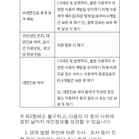
CS
대응 및 분쟁처리
,
불량 이용자의 부
정한 이용의 재발을 방지하기 위해 이용
비대면진료 중개 및
계약 해지일
(
회원 탈퇴일
)
로부터
6
개월
약 배송
간 보관 후 파기
단
,
결제 정보는 보유 목
적 달성 시 파기
건강검진 조회
,
대
면진료 예약
,
실시
회원 탈퇴 시 파기
간 의료상담
,
광고
성 정보 전송
CS
대응 및 분쟁처리
,
불량 이용자의 부
정한 이용의 재발을 방지하기 위해 외래
진료 접수 서비스 이용계약 종료일로부
터
6
개월간 보관 후 파기
대면진료 예약
단
,
대면진료 예약 환자가 작성한 문진
표는 이용자의 동의 철회 시 또는
5
년 보
관 후 파기
③
제
2
항에도 불구하고
,
다음의 각 호의 사유에
정한 날까지 개인정보를 보관할 수 있습니다
.
1.
관계 법령 위반에 따른 수사조〮사 등이 진