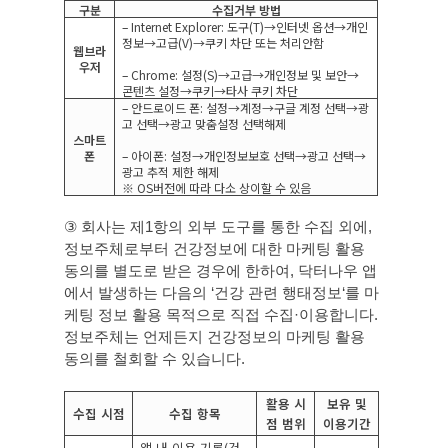
구분
수집거부 방법
– Internet Explorer:
도구
(T)→
인터넷 옵션
→
개인
정보
→
고급
(V)→
쿠키 차단 또는 처리안함
웹브라
우저
– Chrome:
설정
(S)→
고급
→
개인정보 및 보안
→
콘텐츠 설정
→
쿠키
→
타사 쿠키 차단
–
안드로이드 폰
:
설정→계정→구글 계정 선택→광
고 선택→광고 맞춤설정 선택해제
스마트
폰
–
아이폰
:
설정→개인정보보호 선택→광고 선택→
광고 추적 제한 해제
※
OS
버전에 따라 다소 상이할 수 있음
③
회사는 제
1
항의 외부 도구를 통한 수집 외에
,
정보주체로부터 건강정보에 대한 마케팅 활용
동의를 별도로 받은 경우에 한하여
,
닥터나우 앱
에서 발생하는 다음의
‘
건강 관련 행태정보
‘
를 마
케팅 정보 활용 목적으로 직접 수집
·
이용합니다
.
정보주체는 언제든지 건강정보의 마케팅 활용
동의를 철회할 수 있습니다
.
활용 시
보유 및
수집 시점
수집 항목
점 범위
이용기간
앱 내 이용 기록
(
건