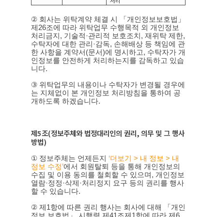
처리
②
회사는 위탁계약 체결 시 「개인정보보호법」
제
26
조에 따라 위탁업무 수행목적 외 개인정보
처리금지
,
기술적
·
관리적 보호조치
,
재위탁 제한
,
수탁자에 대한 관리
·
감독
,
손해배상 등 책임에 관
한 사항을 계약서
(
문서
)
에 명시하고
,
수탁자가 개
인정보를 안전하게 처리하는지를 감독하고 있습
니다
.
③
위탁업무의 내용이나 수탁자가 변경될 경우에
는 지체없이 본 개인정보 처리방침을 통하여 공
개하도록 하겠습니다
.
제
5
조
(
정보주체와 법정대리인의 권리
,
의무 및 그 행사
방법
)
①
정보주체는 언제든지
‘
더보기 >
내
정보 >
내
정보
수정’
에서 회원탈퇴 등을 통해 개인정보의
수집 및 이용 동의를 철회할 수 있으며
,
개인정보
열람
·
정정
·
삭제
·
처리정지 요구 등의 권리를 행사
할 수 있습니다
.
②
제
1
항에 따른 권리 행사는 회사에 대해 「개인
정보 보호법」 시행령 제
41
조제
1
항에 따라 제
6