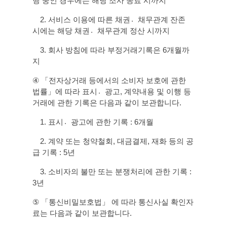
행 중인 경우에는 해당 조사 종료 시까지
2.
서비스 이용에 따른 채권채〮무관계 잔존
시에는 해당 채권채〮무관계 정산 시까지
3.
회사 방침에 따라 부정거래기록은
6
개월까
지
④
「전자상거래 등에서의 소비자 보호에 관한
법률」에 따라 표시광〮고
,
계약내용 및 이행 등
거래에 관한 기록은 다음과 같이 보관합니다
.
1.
표시광〮고에 관한 기록
: 6
개월
2.
계약 또는 청약철회
,
대금결제
,
재화 등의 공
급 기록
: 5
년
3.
소비자의 불만 또는 분쟁처리에 관한 기록
:
3
년
⑤
「통신비밀보호법」 에 따라 통신사실 확인자
료는 다음과 같이 보관합니다
.