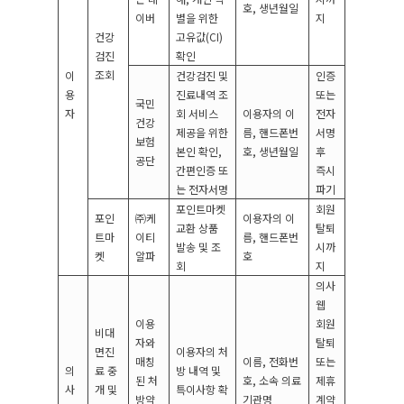
호
,
생년월일
이버
별을 위한
지
건강
고유값
(CI)
검진
확인
조회
이
건강검진 및
인증
용
진료내역 조
또는
국민
자
회 서비스
이용자의 이
전자
건강
제공을 위한
름
,
핸드폰번
서명
보험
본인 확인
,
호
,
생년월일
후
공단
간편인증 또
즉시
는 전자서명
파기
포인트마켓
회원
포인
㈜케
이용자의 이
교환 상품
탈퇴
트마
이티
름
,
핸드폰번
발송 및 조
시까
켓
알파
호
회
지
의사
웹
이용
회원
비대
자와
탈퇴
면진
이용자의 처
매칭
이름
,
전화번
또는
의
료 중
방 내역 및
된 처
호
,
소속 의료
제휴
사
개 및
특이사항 확
방약
기관명
계약