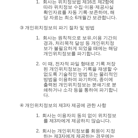
1.
회사는 위치정보법 제
16
조 제
2
항에
따라 위치정보 수집
·
이용
·
제공사실
확인자료를 자동 기록
·
보존하며
,
해
당 자료는 최소
6
개월간 보관합니다
.
③
개인위치정보의 파기 절차 및 방법
1.
회사는 원칙적으로 보유
,
이용 기간의
경과
,
처리목적 달성 등 개인위치정
보가 불필요하게 되었을 때에는 해당
개인위치정보를 파기합니다
.
2.
이 때
,
전자적 파일 형태로 기록 저장
된 개인위치정보는 기록을 재생할 수
없도록 기술적인 방법 또는 물리적인
방법을 이용하여 파기하며
,
종이에
출력된 개인위치정보는 분쇄기로 분
쇄하거나 소각 등을 통하여 파기합니
다
.
④
개인위치정보의 제
3
자 제공에 관한 사항
1.
회사는 이용자의 동의 없이 위치정보
를 제
3
자에게 제공하지 않습니다
.
2.
회사는 개인위치정보를 회원이 지정
하는 제
3
자에게 제공하는 경우에는