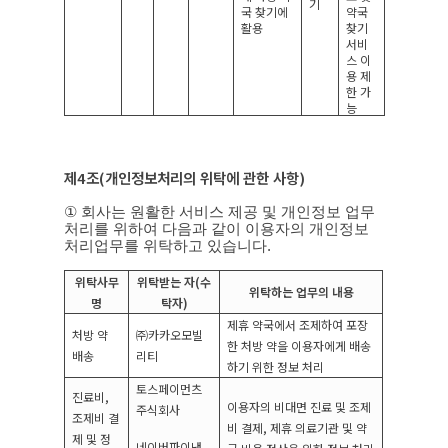
기
국 찾기에
약국
활용
찾기
서비
스 이
용 제
한 가
능
제
4
조
(
개인정보처리의 위탁에 관한 사항
)
①
회사는 원활한 서비스 제공 및 개인정보 업무
처리를 위하여 다음과 같이 이용자의 개인정보
처리업무를 위탁하고 있습니다
.
위탁사무
위탁받는 자
(
수
위탁하는 업무의 내용
명
탁자
)
제휴 약국에서 조제하여 포장
처방 약
㈜카카오모빌
한 처방 약을 이용자에게 배송
배송
리티
하기 위한 정보 처리
토스페이먼츠
진료비
,
이용자의 비대면 진료 및 조제
주식회사
조제비
결
비 결제
,
제휴 의료기관 및 약
제 및
정
네이버파이낸