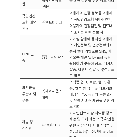
국 비용 정산을 위한 정보 처리
산
셜㈜
이용자의 인증 정보를 이용하
국민건강
여 국민건강보험
API
와 연계
,
보험 내역
㈜헥토데이터
이용자의 건강검진 및 진료내
조회
역 조회를 위한 정보 처리
마케팅 활용에 동의한 이용자
의
개인정보 및 건강정보와 이
용자 행태 기반으로
SMS,
카
CRM
발
(
주
)
그레이박스
카오톡 채널 및
E-mail
등을
송
활용하여 맞춤형 정보
,
메시지
발송
.
이벤트 전달 및 분석리포
트 업무
의약품 입고
,
보관
,
출고
,
운
의약품물
송
,
반품 등 약국 및 의료기관
㈜제이씨헬스
류관리 및
대상 의약품 공급의 물류 관리
케어
유통
및 유통 서비스 제공을 위한 정
보 처리
비대면진료 처방 의약품 정보
제공 및 조제 가능 약국 확인을
처방 정보
Google LLC
위한 처방전 데이터
(
의약품 명
전산화
칭
,
코드 등
)
의 전산화 및 정보