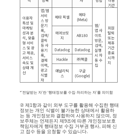
적
항목
자
*
방법
이용
기간
앱
/
웹
메타
서비
메타 픽셀
이용자
(Meta)
스 방
특성 및
문기
웹
/
마케팅
회원
록
,
앱 사
성과 분
에어브릿
탈퇴
검색
/
AB180
이트
석
,
맞춤
지
또는
클릭
방문
,
형 서비
제휴
등 사
검색
,
스 및 광
기간
Datadog
Datadog
용기
실행
고 제공
,
종료
록
,
시 자
서비스
시까
Hackle
㈜핵클
결제
동 수
속도 및
지
이력
,
집
상태 개
광고
애널리틱
구글
선
식별
스
(Google)
자
*’
전달받는 자
’
란
‘
행태정보를 수집
·
처리하는 자
’
를 의미함
②
제
1
항과 같이 외부 도구를 활용해 수집한 행태
정보는
개인 식별이 불가능한 상태에서 활용하
는 등 개인정보와 결합하여 사용하지 않으며
,
정
보주체는 언제든지 제
9
조에 따른 개인정보보호
책임자에게 행태정보 수집 거부권 행사
,
피해 신
고 접수 등을 요청할 수 있습니다
.