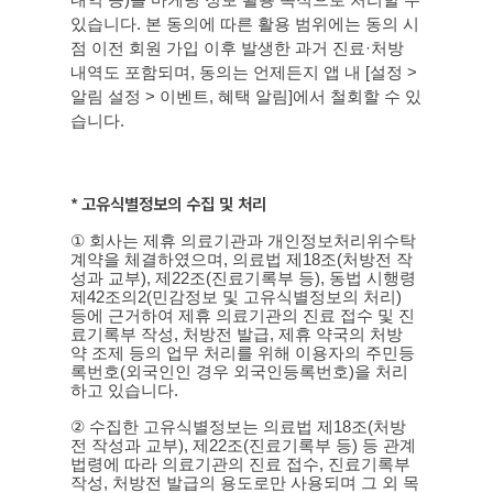
내역 등
)
를 마케팅 정보 활용 목적으로 처리할 수
있습니다
.
본 동의에 따른 활용 범위에는 동의 시
점 이전 회원 가입 이후 발생한 과거 진료
·
처방
내역도 포함되며
,
동의는 언제든지 앱 내
[
설정
>
알림 설정
>
이벤트
,
혜택 알림
]
에서 철회할 수 있
습니다
.
*
고유식별정보의 수집 및 처리
①
회사는 제휴 의료기관과 개인정보처리위수탁
계약을 체결하였으며
,
의료법 제
18
조
(
처방전 작
성과 교부
),
제
22
조
(
진료기록부 등
),
동법 시행령
제
42
조의
2(
민감정보 및 고유식별정보의 처리
)
등에 근거하여 제휴 의료기관의 진료 접수 및 진
료기록부 작성
,
처방전 발급
,
제휴 약국의 처방
약 조제 등의 업무 처리를 위해 이용자의 주민등
록번호
(
외국인인 경우 외국인등록번호
)
을 처리
하고 있습니다
.
②
수집한 고유식별정보는 의료법 제
18
조
(
처방
전 작성과 교부
),
제
22
조
(
진료기록부 등
)
등 관계
법령에 따라 의료기관의 진료 접수
,
진료기록부
작성
,
처방전 발급의 용도로만 사용되며 그 외 목