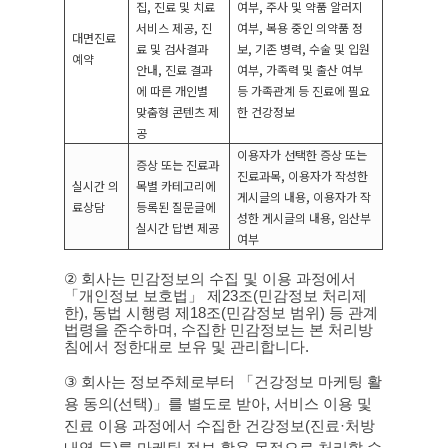
집
,
진료 및 치료
여부
,
주사 및 약품 알러지
서비스 제공
,
진
여부
,
복용 중인 의약품 정
대면진료
료 및 검사결과
보
,
기존 병력
,
수술 및 입원
예약
안내
,
진료 결과
여부
,
가족력 및 출산 여부
에 따른 개인별
등 가족관계 등 진료에 필요
맞춤형 콘텐츠 제
한 건강정보
공
이용자가 선택한 증상 또는
증상 또는 진료과
진료과목
,
이용자가 작성한
실시간 의
목별 카테고리에
게시글의 내용
,
이용자가 작
료상담
등록된 질문글에
성한 게시글의 내용
,
임산부
실시간 답변 제공
여부
②
회사는 민감정보의 수집 및 이용 과정에서
「개인정보 보호법」 제
23
조
(
민감정보 처리제
한
),
동법 시행령 제
18
조
(
민감정보 범위
)
등 관계
법령을 준수하며
,
수집한 민감정보는 본 처리방
침에서 정한대로 보유 및 관리합니다
.
③
회사는 정보주체로부터 「건강정보 마케팅 활
용 동의
(
선택
)
」를 별도로 받아
,
서비스 이용 및
진료 이용 과정에서 수집한 건강정보
(
진료
·
처방