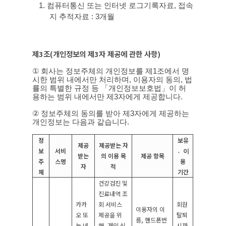
1.
컴퓨터통신 또는 인터넷 로그기록자료
,
접속
지 추적자료
: 3
개월
제
3
조
(
개인정보의 제
3
자 제공에 관한 사항
)
①
회사는 정보주체의 개인정보를 제
1
조에서 명
시한 범위 내에서만 처리하며
,
이용자의 동의
,
법
률의 특별한 규정 등 「개인정보보호법」이 허
용하는 범위 내에서만 제
3
자에게 제공합니다
.
②
정보주체의 동의를 받아 제
3
자에게 제공하는
개인정보는 다음과 같습니다
.
정
보유
제공
제공받는 자
보
서비
이〮
받는
의 이용 목
제공 항목
주
스명
용
자
적
체
기간
건강검진 및
진료내역 조
카카
회 서비스
회원
이용자의 이
오 또
제공을 위
탈퇴
름
,
핸드폰번
는 네
해
,
개인 식
시까