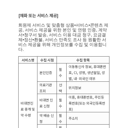
[
재화 또는 서비스 제공
]
회원제 서비스 및 맞춤형 상품
•
서비스
•
콘텐츠 제
공
,
서비스 제공을 위한 본인 및 연령 인증
,
계약
서
•
청구서 발송
,
서비스 이용 대금 청구
,
요금결
제
•
정산
•
환불
,
서비스 만족도 조사 등 원활한 서
비스 제공을 위해 개인정보를 수집 및 이용합니
다
.
서비스명
수집 시점
수집 항목
이동통신사 정보
,
휴대폰번
필
본인인증
호
, CI,
성명
,
생년월일
,
성
수
별
,
내
·
외국인 여부
의료기관
선
위치정보
조회
택
이름
,
휴대폰번호
,
주민등
비대면 진
필
비대면진
록번호
(
또는 외국인등록번
료 신청
수
료 중개 및
호
)
약 수령
약 배송 신
필
주소지
청
수
필