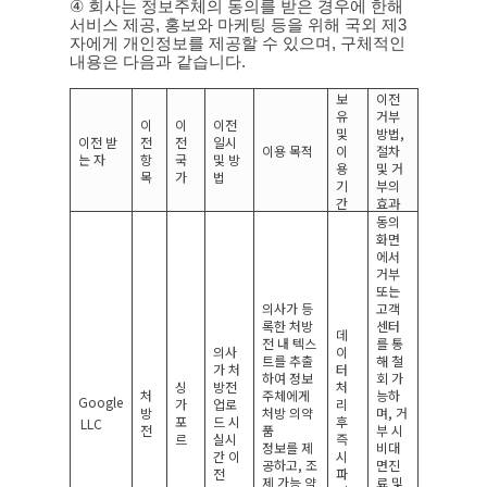
④
회사는 정보주체의 동의를 받은 경우에 한해
서비스 제공
,
홍보와 마케팅 등을 위해 국외 제
3
자에게 개인정보를 제공할 수 있으며
,
구체적인
내용은 다음과 같습니다
.
보
이전
유
거부
이
이
이전
및
방법
,
이전 받
전
전
일시
이용 목적
이
절차
는 자
항
국
및 방
용
및 거
목
가
법
기
부의
간
효과
동의
화면
에서
거부
또는
의사가 등
고객
록한 처방
센터
데
전 내 텍스
를 통
의사
이
트를 추출
해 철
가 처
터
하여 정보
회 가
싱
방전
처
처
주체에게
능하
Google
가
업로
리
방
처방 의약
며
,
거
포
드 시
후
LLC
전
품
부 시
르
실시
즉
정보를 제
비대
간 이
시
공하고
,
조
면진
전
파
제 가능 약
료 및