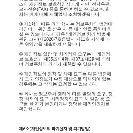
조의 개인정보 보호책임자에게 서면
,
전자우편
,
모사전송
(FAX)
등을 통하여 하실 수 있으며
,
회
사는 이에 대해 지체없이 조치하겠습니다
.
③
제
1
항에 따른 권리 행사는 정보주체의 법정대
리인이나 위임을 받은 자 등 대리인을 통하여 하
실 수 있습니다
.
이 경우
“
개인정보 처리 방법에
관한 고시
(
제
2020-7
호
)”
별지 제
11
호 서식에 따
른 위임장을 제출하셔야 합니다
.
④
개인정보 열람 및 처리정지 요구는 「개인정
보 보호법」 제
35
조제
4
항
,
제
37
조제
2
항에 의하
여 정보주체의 권리가 제한될 수 있습니다
.
⑤
개인정보의 정정 및 삭제 요구는 다른 법령에
서 그 개인정보가 수집 대상으로 명시되어 있는
경우에는 그 삭제는 요청할 수 없습니다
.
⑥
회사는 정보주체 권리에 따른 열람의 요구
,
정
정
·
삭제의 요구
,
처리정지의 요구 시 열람 등 요
구를 한 자가 본인이거나 정당한 대리인인지를
확인합니다
.
제
6
조
(
개인정보의 파기절차 및 파기방법
)