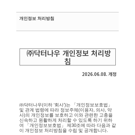
Skip
to
main
Close
개인정보 처리방침
content
Menu
㈜닥터나우 개인정보 처리방
침
2026.06.08.
개정
㈜닥터나우
(
이하
‘
회사
’)
는 「개인정보보호법」
및 관계 법령에 따라 정보주체
(
이용자
,
의사
,
약
사
)
의 개인정보를 보호하고 이와 관련한 고충을
신속하고 원활하게 처리할 수 있도록 하기 위하
여 「개인정보보호법」 제
30
조에 따라 다음과 같
이 개인정보 처리방침을 수립 및 공개합니다
.