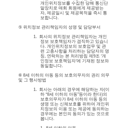
개인위치정보를 수집한 당해 통신단
말장치로 매회 회원에게 제공받는
자
,
제공일시 및 제공목적을 즉시 통
보합니다
.
⑤
위치정보 관리책임자의 성명 및 담당부서
1.
회사의 위치정보 관리책임자는 개인
정보 보호책임자가 겸직하고 있습니
다
.
개인위치정보의 보호업무 및 관
련 고충사항을 처리하는 담당자의 명
칭
,
연락처는 본 처리방침 제
9
조
‘
개
인정보 보호책임자
’
에 기재된 정보와
동일합니다
.
⑥ 8
세 이하의 아동 등의 보호의무자의 권리 의무
및 그 행사방법
1.
회사는 아래의 경우에 해당하는 자
(
이
하
“8
세 이하의 아동
”
등이라 한다
)
의
보호의무자가
8
세 이하의 아동 등의
생명 또는 신체보호를 위하여 개인위
치정보의 이용 또는 제공에 동의하는
경우에는 본인의 동의가 있는 것으로
봅니다
.
1.
8
세 이하의 아동