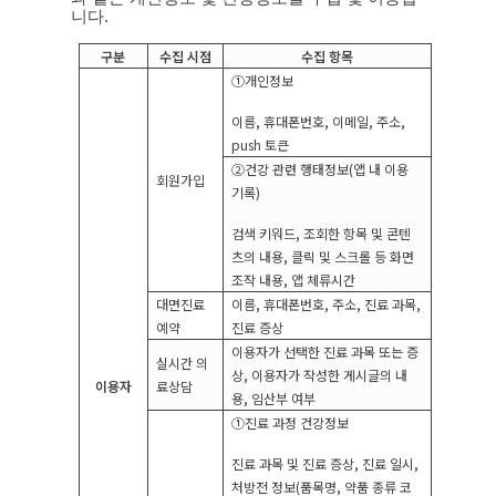
니다
.
구분
수집 시점
수집 항목
①
개인정보
이름
,
휴대폰번호
,
이메일
,
주소
,
push
토큰
②
건강 관련 행태정보
(
앱 내 이용
회원가입
기록
)
검색 키워드
,
조회한 항목 및 콘텐
츠의 내용
,
클릭 및 스크롤 등 화면
조작 내용
,
앱 체류시간
대면진료
이름
,
휴대폰번호
,
주소
,
진료 과목
,
예약
진료 증상
이용자가 선택한 진료 과목 또는 증
실시간 의
상
,
이용자가 작성한 게시글의 내
료상담
이용자
용
,
임산부 여부
①
진료 과정 건강정보
진료 과목 및 진료 증상
,
진료 일시
,
처방전 정보
(
품목명
,
약품 종류 코