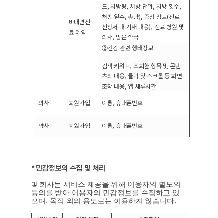
드
,
처방량
,
처방 단위
,
처방 횟수
,
처방 일수
,
총량
),
증상 정보
(
진료
비대면진
신청서 내 기재 내용
),
진료 병원 및
료 예약
의사
,
방문 약국
②
건강 관련 행태정보
검색 키워드
,
조회한 항목 및 콘텐
츠의 내용
,
클릭 및 스크롤 등 화면
조작 내용
,
앱 체류시간
의사
회원가입
이름
,
휴대폰번호
약사
회원가입
이름
,
휴대폰번호
*
민감정보의 수집 및 처리
①
회사는 서비스 제공을 위해 이용자의 별도의
동의를 받아 이용자의 민감정보를 수집하고 있
으며
,
목적 외의 용도로는 이용하지 않습니다
.