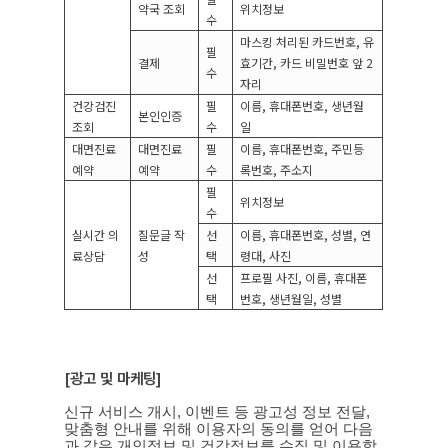
약국 조회
위치정보
수
마스킹 처리된 카드번호
,
유
필
결제
효기간
,
카드 비밀번호 앞
2
수
자리
건강검진
필
이름
,
휴대폰번호
,
생년월
본인인증
조회
수
일
대면진료
대면진료
필
이름
,
휴대폰번호
,
주민등
예약
예약
수
록번호
,
주소지
필
위치정보
수
실시간 의
질문글 작
선
이름
,
휴대폰번호
,
성별
,
연
료상담
성
택
령대
,
사진
선
프로필 사진
,
이름
,
휴대폰
택
번호
,
생년월일
,
성별
[
광고 및 마케팅
]
신규 서비스 개시
,
이벤트 등 광고성 정보 전달
,
맞춤형 안내를 위해 이용자의 동의를 얻어 다음
과 같은 개인정보 및 건강정보를 수집 및 이용합