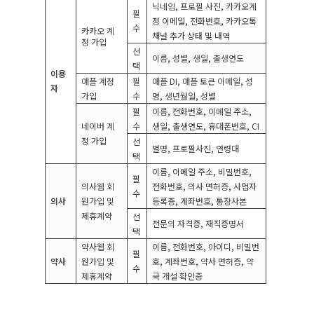
닉네임
,
프로필 사진
,
카카오계
필
정 이메일
,
전화번호
,
카카오톡
수
카카오 계
채널 추가 상태 및 내역
정 가입
선
이름
,
성별
,
생일
,
출생연도
택
이용
애플 계정
필
애플
DI,
애플 토큰 이메일
,
성
자
가입
수
명
,
생년월일
,
성별
필
이름
,
전화번호
,
이메일 주소
,
네이버 계
수
생일
,
출생연도
,
휴대폰번호
, CI
정 가입
선
별명
,
프로필사진
,
연령대
택
이름
,
이메일 주소
,
비밀번호
,
필
의사웹 회
전화번호
,
의사 면허증
,
사업자
수
의사
원가입 및
등록증
,
계좌번호
,
통장사본
제휴계약
선
전문의 자격증
,
재직증명서
택
약사웹 회
이름
,
전화번호
,
아이디
,
비밀번
필
약사
원가입 및
호
,
계좌번호
,
약사 면허증
,
약
수
제휴계약
국 개설 확인증