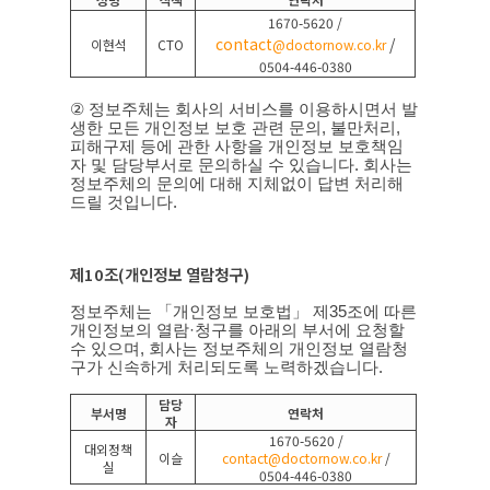
1670-5620 /
contact
/
이현석
CTO
@doctornow.co.kr
0504-446-0380
②
정보주체는 회사의 서비스를 이용하시면서 발
생한 모든 개인정보 보호 관련 문의
,
불만처리
,
피해구제 등에 관한 사항을 개인정보 보호책임
자 및 담당부서로 문의하실 수 있습니다
.
회사는
정보주체의 문의에 대해 지체없이 답변 처리해
드릴 것입니다
.
제
10
조
(
개인정보 열람청구
)
정보주체는 「개인정보 보호법」 제
35
조에 따른
개인정보의 열람
·
청구를 아래의 부서에 요청할
수 있으며
,
회사는 정보주체의 개인정보 열람청
구가 신속하게 처리되도록 노력하겠습니다
.
담당
부서명
연락처
자
1670-5620 /
대외정책
이슬
contact@doctornow.co.kr
/
실
0504-446-0380