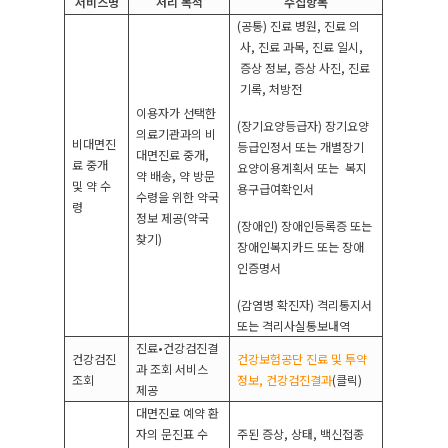
서비스명
처리 목적
수집항목
(
공통
)
진료 병원
,
진료 의
사
,
진료 과목
,
진료 일시
,
증상 정보
,
증상 사진
,
진료
기록
,
처방전
이용자가 선택한
(
장기요양등급자
)
장기요양
의료기관과의 비
비대면진
등급인정서 또는 개별장기
대면진료 중개
,
료 중개
요양이용계획서 또는
복지
약 배송
,
약 방문
및 약 수
용구급여확인서
수령을 위한 약국
령
정보 제공
(
약국
(
장애인
)
장애인등록증 또는
찾기
)
장애인복지카드 또는 장애
인증명서
(
감염병 확진자
)
격리통지서
또는 격리사실통보내역
진료
•
건강검진결
건강검진
건강보험공단 진료 및 투약
과 조회 서비스
조회
정보
,
건강검진결과
(
클릭
)
제공
대면진료 예약 환
자의 문진표 수
주된 증상
,
상태
,
백신접종