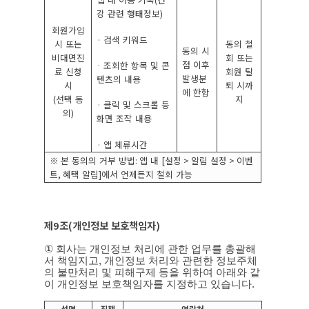
강 관련 행태정보
)
회원가입
·
검색 키워드
시 또는
동의 철
동의 시
비대면진
회 또는
점 이후
·
조회한 항목 및 콘
료 신청
회원 탈
발생분
텐츠의 내용
시
퇴 시까
에 한함
(
선택 동
지
·
클릭 및 스크롤 등
의
)
화면 조작 내용
·
앱 체류시간
※
본 동의의 거부 방법
:
앱 내
[
설정
>
알림 설정
>
이벤
트
,
혜택 알림
]
에서 언제든지 철회 가능
제
9
조
(
개인정보 보호책임자
)
①
회사는 개인정보 처리에 관한 업무를 총괄해
서 책임지고
,
개인정보 처리와 관련한 정보주체
의 불만처리 및 피해구제 등을 위하여 아래와 같
이 개인정보 보호책임자를 지정하고 있습니다
.
성명
직책
연락처