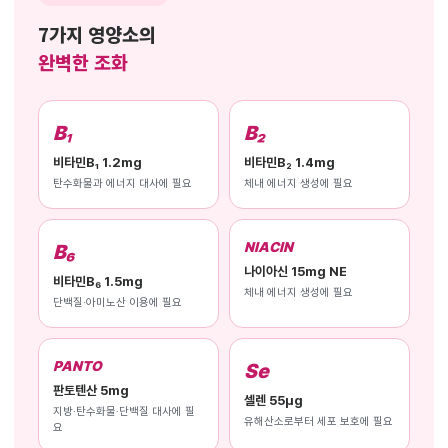
7가지 영양소의
완벽한 조화
B₁
B₂
비타민B₁ 1.2mg
비타민B₂ 1.4mg
탄수화물과 에너지 대사에 필요
체내 에너지 생성에 필요
NIACIN
B₆
나이아신 15mg NE
비타민B₆ 1.5mg
체내 에너지 생성에 필요
단백질·아미노산 이용에 필요
PANTO
Se
판토텐산 5mg
셀렌 55μg
지방·탄수화물·단백질 대사에 필
유해산소로부터 세포 보호에 필요
요