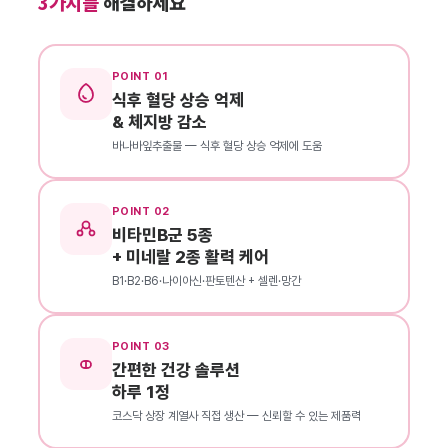
3가지를
해결하세요
POINT 01
식후 혈당 상승 억제
& 체지방 감소
바나바잎추출물 — 식후 혈당 상승 억제에 도움
POINT 02
비타민B군 5종
+ 미네랄 2종 활력 케어
B1·B2·B6·나이아신·판토텐산 + 셀렌·망간
POINT 03
간편한 건강 솔루션
하루 1정
코스닥 상장 계열사 직접 생산 — 신뢰할 수 있는 제품력