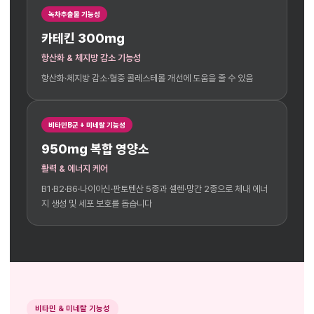
녹차추출물 기능성
카테킨 300mg
항산화 & 체지방 감소 기능성
항산화·체지방 감소·혈중 콜레스테롤 개선에 도움을 줄 수 있음
비타민B군 + 미네랄 기능성
950mg 복합 영양소
활력 & 에너지 케어
B1·B2·B6·나이아신·판토텐산 5종과 셀렌·망간 2종으로 체내 에너
지 생성 및 세포 보호를 돕습니다
비타민 & 미네랄 기능성