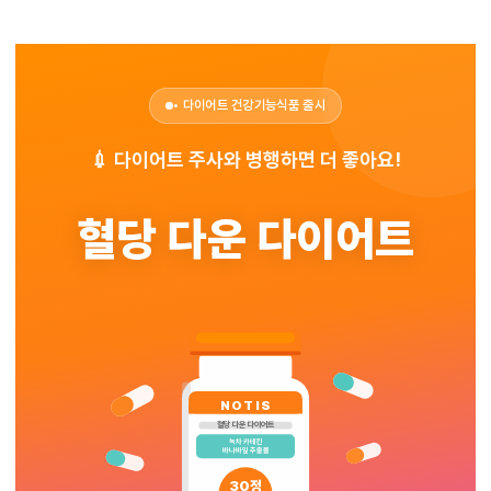
Skip
to
main
Close
content
Menu
• 다이어트 건강기능식품 출시
💉 다이어트 주사와 병행하면 더 좋아요!
혈당 다운 다이어트
NOTIS
혈당 다운 다이어트
녹차 카테킨
바나바잎 추출물
30정